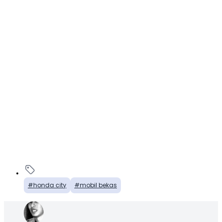
honda city
mobil bekas