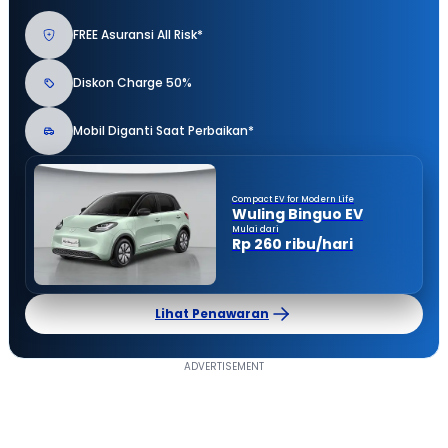
FREE Asuransi All Risk*
Diskon Charge 50%
Mobil Diganti Saat Perbaikan*
Compact EV for Modern Life
Wuling Binguo EV
Mulai dari
Rp 260 ribu/hari
Lihat Penawaran