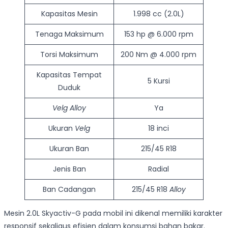
Kapasitas Mesin
1.998 cc (2.0L)
Tenaga Maksimum
153 hp @ 6.000 rpm
Torsi Maksimum
200 Nm @ 4.000 rpm
Kapasitas Tempat
5 Kursi
Duduk
Velg Alloy
Ya
Ukuran
Velg
18 inci
Ukuran Ban
215/45 R18
Jenis Ban
Radial
Ban Cadangan
215/45 R18
Alloy
Mesin 2.0L Skyactiv-G pada mobil ini dikenal memiliki karakter
responsif sekaligus efisien dalam konsumsi bahan bakar.