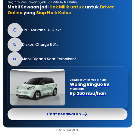
Program Mobil Sewaan jadi Hak Milik by
Moladin
Mobil Sewaan jadi
Hak Milik untuk
untuk
Driver
Online
yang
Siap Naik Kelas
FREE Asuransi All Risk*
Diskon Charge 50%
Mobil Diganti Saat Perbaikan*
Compact EV for Modern Life
Wuling Binguo EV
Mulai dari
Rp 260 ribu/hari
Lihat Penawaran