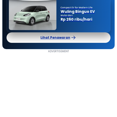
Compact EV for Modern Life
Wuling Binguo EV
Mulai dari
Rp 260 ribu/hari
Lihat Penawaran