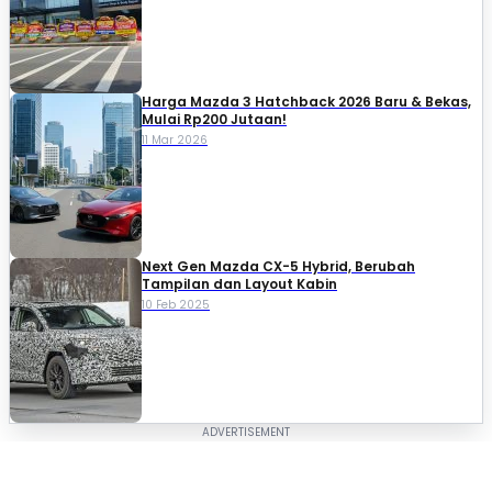
Harga Mazda 3 Hatchback 2026 Baru & Bekas,
Mulai Rp200 Jutaan!
11 Mar 2026
Next Gen Mazda CX-5 Hybrid, Berubah
Tampilan dan Layout Kabin
10 Feb 2025