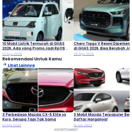
10 Mobil Listrik Termurah di GIIAS
Chery Tiggo V Resmi Diperken
2026, Ada yang Promo Jadi Rp119
di GIIAS 2026, Bisa Berubah Ja
Jutaan!
Double Cabin
07 Agu 2026
06 Agu 2026
Rekomendasi Untuk Kamu
Lihat Lainnya
3 Perbedaan Mazda CX-5 Elite vs
3 Mobil Mazda Terpopuler Bes
Kuro, Serupa Tapi Tak Sama
Daftar Harganya!
07 Apr 2022
10 Jun 2022