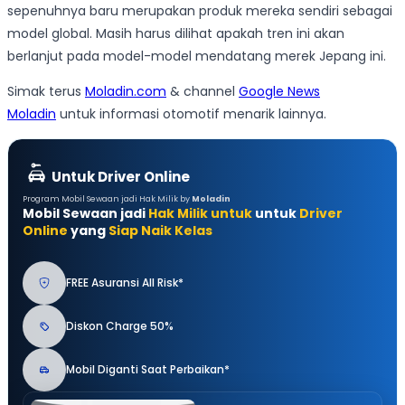
sepenuhnya baru merupakan produk mereka sendiri sebagai
model global. Masih harus dilihat apakah tren ini akan
berlanjut pada model-model mendatang merek Jepang ini.
Simak terus
Moladin.com
& channel
Google News
Moladin
untuk informasi otomotif menarik lainnya.
Untuk Driver Online
Program Mobil Sewaan jadi Hak Milik by
Moladin
Mobil Sewaan jadi
Hak Milik untuk
untuk
Driver
Online
yang
Siap Naik Kelas
FREE Asuransi All Risk*
Diskon Charge 50%
Mobil Diganti Saat Perbaikan*