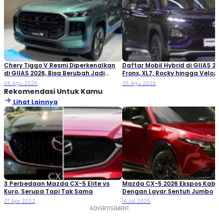
Chery Tiggo V Resmi Diperkenalkan
Daftar Mobil Hybrid di GIIAS 20
di GIIAS 2026, Bisa Berubah Jadi
Fronx, XL7, Rocky hingga Veloz!
Double Cabin
06 Agu 2026
06 Agu 2026
Rekomendasi Untuk Kamu
Lihat Lainnya
3 Perbedaan Mazda CX-5 Elite vs
Mazda CX-5 2026 Ekspos Kabi
Kuro, Serupa Tapi Tak Sama
Dengan Layar Sentuh Jumbo
07 Apr 2022
14 Jul 2025