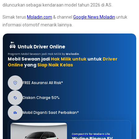
diluncurkan sebagai kendaraan model tahun 2026 di AS.
Simak terus
Moladin.com
& channel
Google News Moladin
untuk
informasi otomotif menarik lainnya.
Untuk Driver Online
Program Mobil Sewaan jadi Hak Milik by
Moladin
Mobil Sewaan jadi
Hak Milik untuk
untuk
Driver
Online
yang
Siap Naik Kelas
FREE Asuransi All Risk*
Diskon Charge 50%
Mobil Diganti Saat Perbaikan*
Compact EV for Modern Life
Wuling Binguo EV