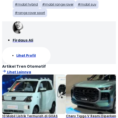
mobil hybrid
mobil range rover
mobil suv
range rover sport
Firdaus Ali
Lihat Profil
Artikel Tren Otomotif
Lihat Lainnya
10 Mobil Listrik Termurah di GIIAS
Chery Tiggo V Resmi Diperken