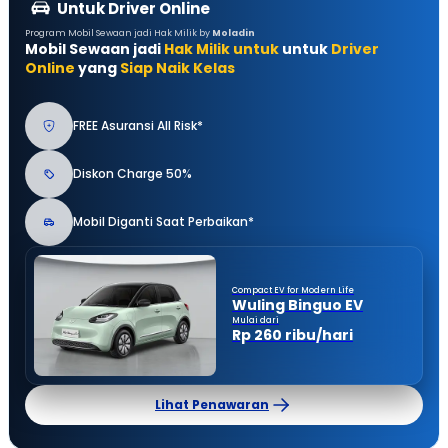
Untuk Driver Online
Program Mobil Sewaan jadi Hak Milik by
Moladin
Mobil Sewaan jadi
Hak Milik untuk
untuk
Driver
Online
yang
Siap Naik Kelas
FREE Asuransi All Risk*
Diskon Charge 50%
Mobil Diganti Saat Perbaikan*
Compact EV for Modern Life
Wuling Binguo EV
Mulai dari
Rp 260 ribu/hari
Lihat Penawaran