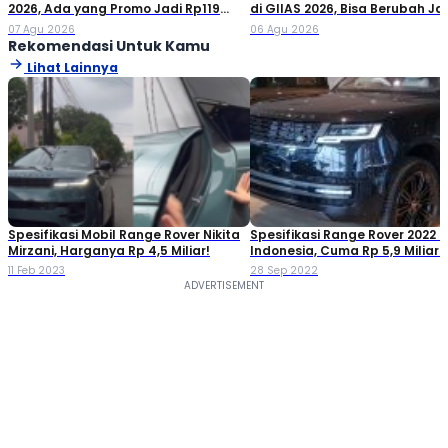
2026, Ada yang Promo Jadi Rp119
di GIIAS 2026, Bisa Berubah Ja
Jutaan!
Double Cabin
07 Agu 2026
06 Agu 2026
Rekomendasi Untuk Kamu
Lihat Lainnya
Spesifikasi Mobil Range Rover Nikita
Spesifikasi Range Rover 2022 d
Mirzani, Harganya Rp 4,5 Miliar!
Indonesia, Cuma Rp 5,9 Miliar!
11 Feb 2023
28 Sep 2022