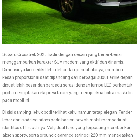
Subaru Crosstrek 2025 hadir dengan desain yang benar-benar
menggambarkan karakter SUV modern yang aktif dan dinamis.
Dimensinya kini sedikit lebih lebar dari pendahulunya, memberi
kesan proporsional saat dipandang dari berbagai sudut. Grille depan
dibuat lebih besar dan berpadu serasi dengan lampu LED berbentuk
pipih, menciptakan ekspresi tajam yang memperkuat citra maskulin
pada mobil ini.
Di sisi samping, lekuk bodi terlihat kaku namun tetap elegan. Fender
lebar dan cladding hitam pada bagian bawah mobil memperkuat
identitas off-road-nya. Velg dual tone yang terpasang memberikan
aksen sporty, serta ground clearance setinggi 220 mm menegaskan