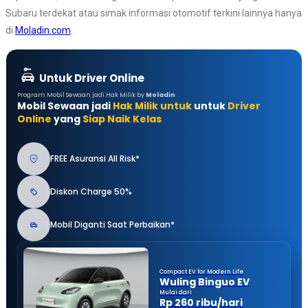
Subaru terdekat atau simak informasi otomotif terkini lainnya hanya
di
Moladin.com
.
Untuk Driver Online
Program Mobil Sewaan jadi Hak Milik by
Moladin
Mobil Sewaan jadi
Hak Milik untuk
untuk
Driver
Online
yang
Siap Naik Kelas
FREE Asuransi All Risk*
Diskon Charge 50%
Mobil Diganti Saat Perbaikan*
Compact EV for Modern Life
Wuling Binguo EV
Mulai dari
Rp 260 ribu/hari