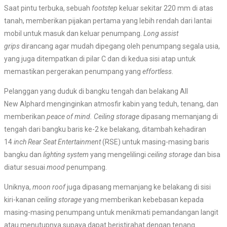
Saat pintu terbuka, sebuah
footstep
keluar sekitar 220 mm di atas
tanah, memberikan pijakan pertama yang lebih rendah dari lantai
mobil untuk masuk dan keluar penumpang.
Long assist
grips
dirancang agar mudah dipegang oleh penumpang segala usia,
yang juga ditempatkan di pilar C dan di kedua sisi atap untuk
memastikan pergerakan penumpang yang
effortless
.
Pelanggan yang duduk di bangku tengah dan belakang All
New Alphard menginginkan atmosfir kabin yang teduh, tenang, dan
memberikan
peace of mind. Ceiling storage
dipasang memanjang di
tengah dari bangku baris ke-2 ke belakang, ditambah kehadiran
14
inch Rear Seat Entertainment
(RSE) untuk masing-masing baris
bangku dan
lighting system
yang mengelilingi
ceiling storage
dan bisa
diatur sesuai
mood
penumpang.
Uniknya,
moon roof
juga dipasang memanjang ke belakang di sisi
kiri-kanan
ceiling storage
yang memberikan kebebasan kepada
masing-masing penumpang untuk menikmati pemandangan langit
atau menutupnya supaya dapat beristirahat dengan tenang.