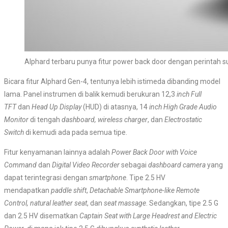
Alphard terbaru punya fitur power back door dengan perintah
Bicara fitur Alphard Gen-4, tentunya lebih istimeda dibanding model
lama. Panel instrumen di balik kemudi berukuran 12,3
inch Full
TFT
dan
Head Up Display
(HUD) di atasnya, 14
inch High Grade Audio
Monitor
di tengah
dashboard, wireless charger
, dan
Electrostatic
Switch
di kemudi ada pada semua tipe.
Fitur kenyamanan lainnya adalah
Power Back Door with Voice
Command
dan
Digital Video Recorder
sebagai
dashboard camera
yang
dapat terintegrasi dengan
smartphone
. Tipe 2.5 HV
mendapatkan
paddle shift
,
Detachable Smartphone-like Remote
Control, natural leather seat
, dan
seat massage
. Sedangkan, tipe 2.5 G
dan 2.5 HV disematkan
Captain Seat with Large Headrest and Electric