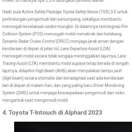
Power
, di mana jok tipe 2.5 G dibungkus
synthetic leather
.
Hadir pula Active
Safety Package Toyota Safety Sense
(TSS) 3.0 untuk
perlindungan pengemudi dan penumpang, sekaligus membantu
mencegah kecelakaan sedini mungkin. Di dalamnya terintegrasi
Pre
Collision System
(PCS) mencegah mobil menabrak dari belakang,
Dynamic Radar Cruise Control
(DRCC)
menjaga jarak aman dengan
kendaraan di depan di jalan tol,
Lane Departure Assist
(LDA)
mencegah mobil secara tidak sengaja meninggalkan lajurnya,
Lane
Tracing Assist
(LTA) membantu mobil supaya tetap berada di tengah
lajurnya,
Adaptive High Beam
(AHB) akan menyalakan lampu jauh
(
high beam
) secara otomatis dan beradaptasi saat ada kendaraan
lain di depan di malam hari, dan yang paling baru
Driver Monitoring
System
(DMS) untuk menjaga kewaspadaan pengemudi dari risiko
mengantuk saat mengemudi mobil.
4. Toyota T-Intouch di Alphard 2023