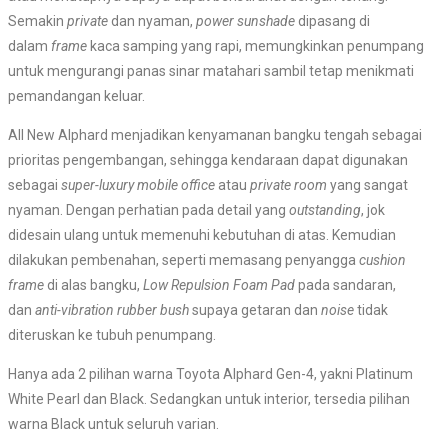
Semakin
private
dan nyaman,
power sunshade
dipasang di
dalam
frame
kaca samping yang rapi, memungkinkan penumpang
untuk mengurangi panas sinar matahari sambil tetap menikmati
pemandangan keluar.
All New Alphard menjadikan kenyamanan bangku tengah sebagai
prioritas pengembangan, sehingga kendaraan dapat digunakan
sebagai
super-luxury mobile office
atau
private room
yang sangat
nyaman. Dengan perhatian pada detail yang
outstanding
, jok
didesain ulang untuk memenuhi kebutuhan di atas. Kemudian
dilakukan pembenahan, seperti memasang penyangga
cushion
frame
di alas bangku,
Low Repulsion Foam Pad
pada sandaran,
dan
anti-vibration rubber bush
supaya getaran dan
noise
tidak
diteruskan ke tubuh penumpang.
Hanya ada 2 pilihan warna Toyota Alphard Gen-4, yakni Platinum
White Pearl dan Black. Sedangkan untuk interior, tersedia pilihan
warna Black untuk seluruh varian.