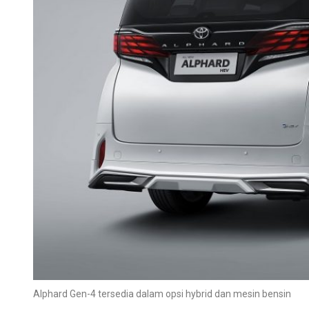
Alphard Gen-4 tersedia dalam opsi hybrid dan mesin bensin