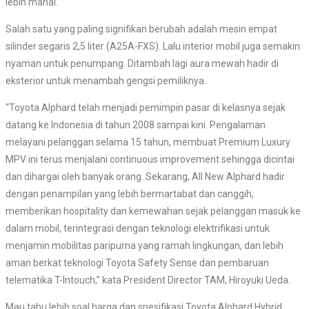
lebih mahal.
Salah satu yang paling signifikan berubah adalah mesin empat
silinder segaris 2,5 liter (A25A-FXS). Lalu interior mobil juga semakin
nyaman untuk penumpang. Ditambah lagi aura mewah hadir di
eksterior untuk menambah gengsi pemiliknya.
“Toyota
Alphard
telah menjadi pemimpin pasar di kelasnya sejak
datang ke Indonesia di tahun 2008 sampai kini. Pengalaman
melayani pelanggan selama 15 tahun, membuat Premium Luxury
MPV ini terus menjalani continuous improvement sehingga dicintai
dan dihargai oleh banyak orang. Sekarang, All New
Alphard
hadir
dengan penampilan yang lebih bermartabat dan canggih,
memberikan hospitality dan kemewahan sejak pelanggan masuk ke
dalam mobil, terintegrasi dengan teknologi elektrifikasi untuk
menjamin mobilitas paripurna yang ramah lingkungan, dan lebih
aman berkat teknologi Toyota Safety Sense dan pembaruan
telematika T-Intouch,” kata President Director TAM, Hiroyuki Ueda.
Mau tahu lebih soal harga dan spesifikasi Toyota Alphard Hybrid