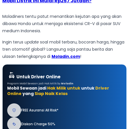
Mobil Listrik Ini Mulai Rp257 Jutaan?
Moladiners tentu patut menantikan kejutan apa yang akan
dibawa Honda untuk menjaga eksistensi CR-V di pasar SUV
medium Indonesia.
Ingin terus
update
soal mobil terbaru, bocoran harga, hingga
tren otomotif global? Langsung saja pantau berita dan
ulasan terlengkapnya di
Moladin.com
!
Untuk Driver Online
Program Mobil Sewaan jadi Hak Milik by
Moladin
Mobil Sewaan jadi
Hak Milik untuk
untuk
Driver
Online
yang
Siap Naik Kelas
FREE Asuransi All Risk*
Diskon Charge 50%