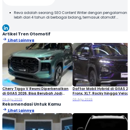
Reva adalah seorang SEO Content Writer dengan pengalaman
lebih dari 4 tahun di berbagai bidang, termasuk otomotif.
Terbiasa membuat konten yang tidak hanya dioptimalkan
sesuai SEO Guideline untuk mesin pencari, tetapi juga
informatif, menarik, dan mudah dipahami oleh pembaca.
Artikel Tren Otomotif
Lihat Lainnya
Chery Tiggo V Resmi Diperkenalkan
Daftar Mobil Hybrid di GIIAS 20
di GIIAS 2026, Bisa Berubah Jadi
Fronx, XL7, Rocky hingga Veloz!
Double Cabin
06 Agu 2026
06 Agu 2026
Rekomendasi Untuk Kamu
Lihat Lainnya