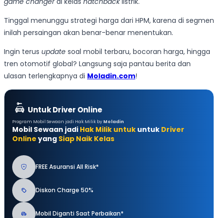
game changer
di kelas
hatchback
listrik.
Tinggal menunggu strategi harga dari HPM, karena di segmen
inilah persaingan akan benar-benar menentukan.
Ingin terus
update
soal mobil terbaru, bocoran harga, hingga
tren otomotif global? Langsung saja pantau berita dan
ulasan terlengkapnya di
Moladin.com
!
Untuk Driver Online
Program Mobil Sewaan jadi Hak Milik by
Moladin
Mobil Sewaan jadi
Hak Milik untuk
untuk
Driver
Online
yang
Siap Naik Kelas
FREE Asuransi All Risk*
Diskon Charge 50%
Mobil Diganti Saat Perbaikan*