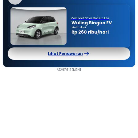
Compact EV for Modern Life
Wuling Binguo EV
Mulai dari
Rp 260 ribu/hari
Lihat Penawaran