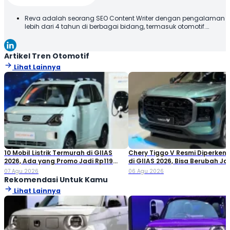
Reva adalah seorang SEO Content Writer dengan pengalaman
lebih dari 4 tahun di berbagai bidang, termasuk otomotif.
Terbiasa membuat konten yang tidak hanya dioptimalkan
sesuai SEO Guideline untuk mesin pencari, tetapi juga
informatif, menarik, dan mudah dipahami oleh pembaca.
Artikel Tren Otomotif
Lihat Lainnya
10 Mobil Listrik Termurah di GIIAS
Chery Tiggo V Resmi Diperken
2026, Ada yang Promo Jadi Rp119
di GIIAS 2026, Bisa Berubah Ja
Jutaan!
Double Cabin
07 Agu 2026
06 Agu 2026
Rekomendasi Untuk Kamu
Lihat Lainnya