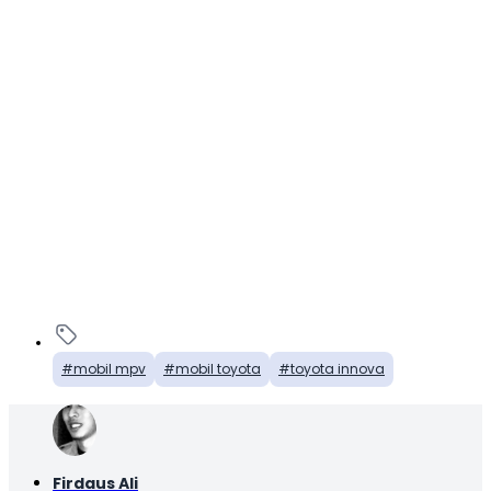
mobil mpv
mobil toyota
toyota innova
Firdaus Ali