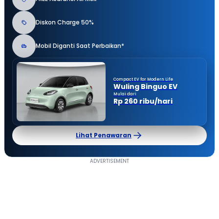
Diskon Charge 50%
Mobil Diganti Saat Perbaikan*
Compact EV for Modern Life
Wuling Binguo EV
Mulai dari
Rp 260 ribu/hari
Lihat Penawaran