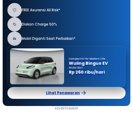
FREE Asuransi All Risk*
Diskon Charge 50%
Mobil Diganti Saat Perbaikan*
Compact EV for Modern Life
Wuling Binguo EV
Mulai dari
Rp 260 ribu/hari
Lihat Penawaran