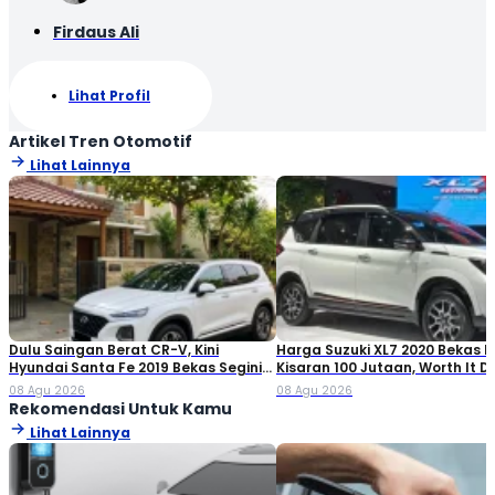
Firdaus Ali
Lihat Profil
Artikel Tren Otomotif
Lihat Lainnya
Dulu Saingan Berat CR-V, Kini
Harga Suzuki XL7 2020 Bekas Ki
Hyundai Santa Fe 2019 Bekas Segini
Kisaran 100 Jutaan, Worth It Di
Harganya
08 Agu 2026
08 Agu 2026
Rekomendasi Untuk Kamu
Lihat Lainnya