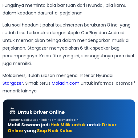
Fungsinya meminta bala bantuan dari Hyundai, bila kamu
dalam keadaan darurat di perjalanan.
Lalu soal headunit pakai touchscreen berukuran 8 inci yang
sudah bisa terkoneksi dengan Apple CarPlay dan Android.
Untuk memanjakan telinga dalam mendengarkan musik di
perjalanan, Stargazer menyediakan 6 titik speaker bagi
penumpangnya. Kalau fitur yang ini, sesungguhnya para rival
juga memiliki.
Moladiners, itulah ulasan mengenai Interior Hyundai
Stargazer
. Simak terus
Moladin.com
untuk informasi otomotif
menarik lainnya.
Untuk Driver Online
Program Mobil Sewaan jadi Hak Milik by
Moladin
Mobil Sewaan jadi
Hak Milik untuk
untuk
Driver
Online
yang
Siap Naik Kelas