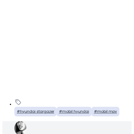
hyundai stargazer
mobil hyundai
mobil mpv