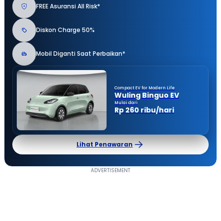
FREE Asuransi All Risk*
Diskon Charge 50%
Mobil Diganti Saat Perbaikan*
Compact EV for Modern Life
Wuling Binguo EV
Mulai dari
Rp 260 ribu/hari
Lihat Penawaran