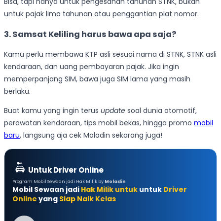
Bisa, tapi hanya untuk pengesahan tahunan STNK, bukan
untuk pajak lima tahunan atau penggantian plat nomor.
3. Samsat Keliling harus bawa apa saja?
Kamu perlu membawa KTP asli sesuai nama di STNK, STNK asli
kendaraan, dan uang pembayaran pajak. Jika ingin
memperpanjang SIM, bawa juga SIM lama yang masih
berlaku.
Buat kamu yang ingin terus
update
soal dunia otomotif,
perawatan kendaraan, tips mobil bekas, hingga promo
mobil
baru
, langsung aja cek Moladin sekarang juga!
Untuk Driver Online
Program Mobil Sewaan jadi Hak Milik by
Moladin
Mobil Sewaan jadi
Hak Milik untuk
untuk
Driver
Online
yang
Siap Naik Kelas