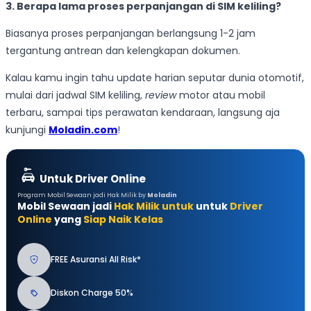
3. Berapa lama proses perpanjangan di SIM keliling?
Biasanya proses perpanjangan berlangsung 1-2 jam
tergantung antrean dan kelengkapan dokumen.
Kalau kamu ingin tahu update harian seputar dunia otomotif,
mulai dari jadwal SIM keliling,
review
motor atau mobil
terbaru, sampai tips perawatan kendaraan, langsung aja
kunjungi
Moladin.com
!
Untuk Driver Online
Program Mobil Sewaan jadi Hak Milik by
Moladin
Mobil Sewaan jadi
Hak Milik untuk
untuk
Driver
Online
yang
Siap Naik Kelas
FREE Asuransi All Risk*
Diskon Charge 50%