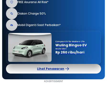
FREE Asuransi All Risk*
Diskon Charge 50%
Mobil Diganti Saat Perbaikan*
Compact EV for Modern Life
Wuling Binguo EV
Mulai dari
Rp 260 ribu/hari
Lihat Penawaran