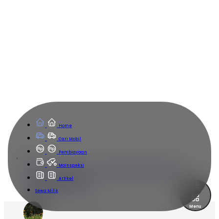
Home
Cari Mobil
Pembiayaan
MoInspeksi
jadwal sim keliling
jadwal sim keliling medan
Artikel
sim keliling medan
Sewa Milik