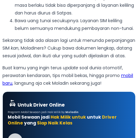
masa berlaku tidak bisa diperpanjang di layanan keliling
dan harus diurus di Satpas.
Bawa uang tunai secukupnya. Layanan SIM keliling
belum semuanya mendukung pembayaran non-tunai.
Sekarang tidak ada alasan lagi untuk menunda perpanjangan
SIM
kan
, Moladiners? Cukup bawa dokumen lengkap, datang
sesuai jadwal, dan ikuti alur yang sudah dijelaskan di atas.
Buat kamu yang ingin terus
update
soal dunia otomotif,
perawatan kendaraan, tips mobil bekas, hingga promo
mobil
baru
, langsung aja cek Moladin sekarang juga!
Untuk Driver Online
Program Mobil Sewaan jadi Hak Milik by
Moladin
Mobil Sewaan jadi
Hak Milik untuk
untuk
Driver
Online
yang
Siap Naik Kelas