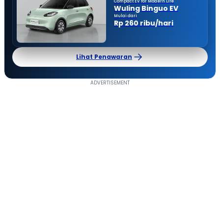
Compact EV for Modern Life
Wuling Binguo EV
Mulai dari
Rp 260 ribu/hari
Lihat Penawaran