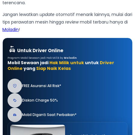
terencana.
Jangan lewatkan
update
otomotif menarik lainnya, mulai dari
tips perawatan mesin hingga
review
mobil terbaru hanya di
Moladin
!
Untuk Driver Online
Program Mobil Sewaan jadi Hak Milik by
Moladin
Mobil Sewaan jadi
Hak Milik untuk
untuk
Driver
Online
yang
Siap Naik Kelas
FREE Asuransi All Risk*
Diskon Charge 50%
Mobil Diganti Saat Perbaikan*