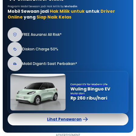
Program Mobil Sewaan jadi Hak Milik by
Moladin
Mobil Sewaan jadi
Hak Milik untuk
untuk
Driver
Online
yang
Siap Naik Kelas
FREE Asuransi All Risk*
Diskon Charge 50%
Mobil Diganti Saat Perbaikan*
Compact EV for Modern Life
Wuling Binguo EV
Mulai dari
Rp 260 ribu/hari
Lihat Penawaran