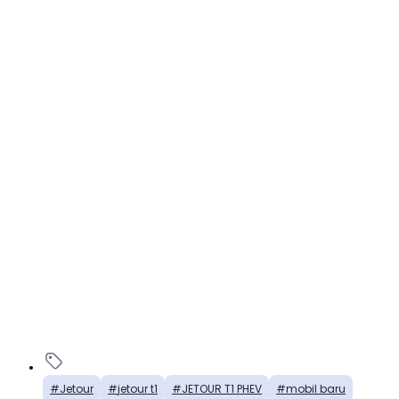
Jetour
jetour t1
JETOUR T1 PHEV
mobil baru