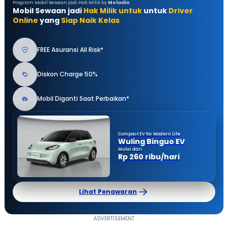
Program Mobil Sewaan jadi Hak Milik by
Moladin
Mobil Sewaan jadi
Hak Milik untuk
untuk
Driver
Online
yang
Siap Naik Kelas
FREE Asuransi All Risk*
Diskon Charge 50%
Mobil Diganti Saat Perbaikan*
Compact EV for Modern Life
Wuling Binguo EV
Mulai dari
Rp 260 ribu/hari
Lihat Penawaran