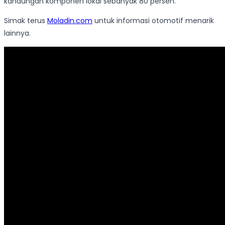
kandungan komponen lokal sebanyak 80 persen.
Simak terus
Moladin.com
untuk informasi otomotif menarik
lainnya.