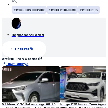
mitsubishi xpander
mobil mitsubishi
mobil mpv
Baghendra Lodra
Lihat Profil
Artikel Tren Otomotif
Lihat Lainnya
5 Pilihan LCGC Bekas Harga 60-70
Harga OTR Innova Zenix Agust