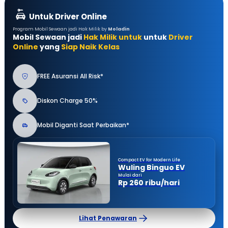
Untuk Driver Online
Program Mobil Sewaan jadi Hak Milik by
Moladin
Mobil Sewaan jadi
Hak Milik untuk
untuk
Driver
Online
yang
Siap Naik Kelas
FREE Asuransi All Risk*
Diskon Charge 50%
Mobil Diganti Saat Perbaikan*
Compact EV for Modern Life
Wuling Binguo EV
Mulai dari
Rp 260 ribu/hari
Lihat Penawaran