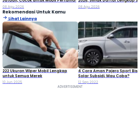
Jutaan, Cocok untuk Mobil Pertama!
2026, Simak Daftar Lengkap 
Variannya!
08 Agu 2026
08 Agu 2026
Rekomendasi Untuk Kamu
Lihat Lainnya
222 Ukuran Wiper Mobil Lengkap
4 Cara Aman Pajero Sport Bisa
untuk Semua Merek
Solar Subsidi, Mau Coba?
10 Jun 2025
12 Sep 2022