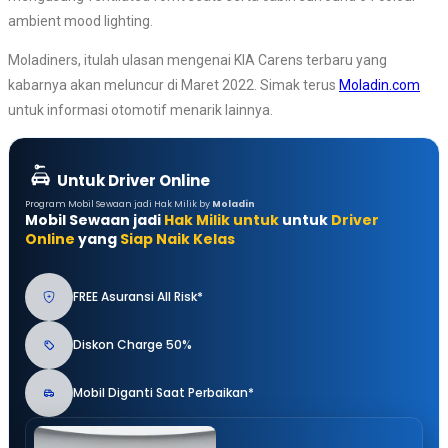
ambient mood lighting.
Moladiners, itulah ulasan mengenai KIA Carens terbaru yang
kabarnya akan meluncur di Maret 2022. Simak terus
Moladin.com
untuk informasi otomotif menarik lainnya.
Untuk Driver Online
Program Mobil Sewaan jadi Hak Milik by
Moladin
Mobil Sewaan jadi
Hak Milik untuk
untuk
Driver
Online
yang
Siap Naik Kelas
FREE Asuransi All Risk*
Diskon Charge 50%
Mobil Diganti Saat Perbaikan*