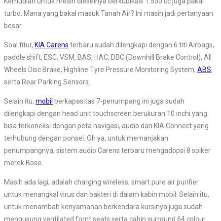
Kemudian untuk mesin dieselnya berkubikasi 1.500 cc juga pakai
turbo. Mana yang bakal masuk Tanah Air? Ini masih jadi pertanyaan
besar.
Soal fitur,
KIA Carens
terbaru sudah dilengkapi dengan 6 titi Airbags,
paddle shift, ESC, VSM, BAS, HAC, DBC (Downhill Brake Control), All
Wheels Disc Brake, Highline Tyre Pressure Monitoring System,
ABS
,
serta Rear Parking Sensors.
Selain itu,
mobil
berkapasitas 7-penumpang ini juga sudah
dilengkapi dengan head unit touchscreen berukuran 10 inchi yang
bisa terkoneksi dengan peta navigasi, audio dan KIA Connect yang
terhubung dengan ponsel. Oh ya, untuk memanjakan
penumpangnya, sistem audio Carens terbaru mengadopsi 8 spiker
merek Bose.
Masih ada lagi, adalah charging wireless, smart pure air purifier
untuk menangkal virus dan bakteri di dalam kabin mobil. Selain itu,
untuk menambah kenyamanan berkendara kursinya juga sudah
mengusung ventilated fornt seats serta cabin surround 64 colour