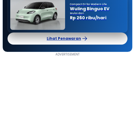
Compact EV for Modern Life
Wuling Binguo EV
Mulai dari
Rp 260 ribu/hari
Lihat Penawaran