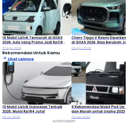
10 Mobil Listrik Termurah di GIIAS
Chery Tiggo V Resmi Diperken
2026, Ada yang Promo Jadi Rp119
di GIIAS 2026, Bisa Berubah Ja
Jutaan!
Double Cabin
07 Agu 2026
06 Agu 2026
Rekomendasi Untuk Kamu
Lihat Lainnya
10 Mobil Listrik Indonesia Terbaik
9 Rekomendasi Mobil Pick Up T
2025, Mulai Rp184 Juta!
dan Murah untuk Usaha 2023
08 Jul 2025
09 Jan 2023