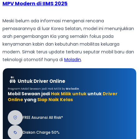
MPV Modern di IIMS 2025
Meski belum ada informasi mengenai rencana
pemasarannya di luar Korea Selatan, model ini menunjukkan
arah pengembangan Kia yang semakin fokus pada
kenyamanan kabin dan kebutuhan mobilitas keluarga
modern. Simak terus update terbaru seputar mobil baru dan
teknologi otomotif hanya di
Moladin
.
Untuk Driver Online
Program Mobil Sewaan jadi Hak Milik by
Moladin
Mobil Sewaan jadi
Hak Milik untuk
untuk
Driver
Online
yang
Siap Naik Kelas
FREE Asuransi All Risk*
Diskon Charge 50%