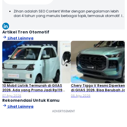
Zihan adalah SEO Content Writer dengan pengalaman lebih
dari 4 tahun yang menulis berbagai topik, termasuk otomotif. Ia
menyajikan konten dengan bahasa yang jelas dan mudah
dipahami, sehingga informasi dapat diterima dengan baik
oleh pembaca. Melalui tulisannya, Zihan berupaya
Artikel Tren Otomotif
memberikan informasi yang relevan dan bermanfaat. Selamat
Lihat Lainnya
Membaca!
10 Mobil Listrik Termurah di GIIAS
Chery Tiggo V Resmi Diperken
2026, Ada yang Promo Jadi Rp119
di GIIAS 2026, Bisa Berubah Ja
Jutaan!
Double Cabin
07 Agu 2026
06 Agu 2026
Rekomendasi Untuk Kamu
Lihat Lainnya