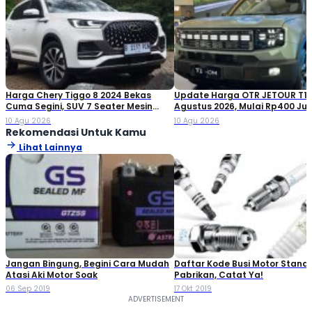
Harga Chery Tiggo 8 2024 Bekas
Update Harga OTR JETOUR T1 
Cuma Segini, SUV 7 Seater Mesin
Agustus 2026, Mulai Rp400 Ju
Turbo
10 Agu 2026
10 Agu 2026
Rekomendasi Untuk Kamu
Lihat Lainnya
Jangan Bingung, Begini Cara Mudah
Daftar Kode Busi Motor Standa
Atasi Aki Motor Soak
Pabrikan, Catat Ya!
06 Sep 2019
17 Okt 2019