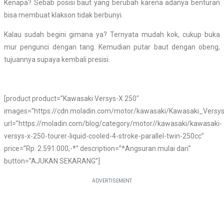
Kenapa? Sebab posisi baut yang berubah karena adanya benturan
bisa membuat klakson tidak berbunyi.
Kalau sudah begini gimana ya? Ternyata mudah kok, cukup buka
mur pengunci dengan tang. Kemudian putar baut dengan obeng,
tujuannya supaya kembali presisi.
[product product=”Kawasaki Versys-X 250″
images=”https://cdn.moladin.com/motor/kawasaki/Kawasaki_Versy
url=”https://moladin.com/blog/category/motor//kawasaki/kawasaki-
versys-x-250-tourer-liquid-cooled-4-stroke-parallel-twin-250cc”
price=”Rp. 2.591.000,-*” description=”*Angsuran mulai dari”
button=”AJUKAN SEKARANG”]