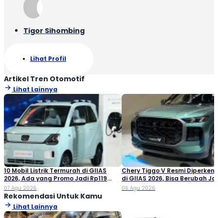
Tigor Sihombing
Lihat Profil
Artikel Tren Otomotif
Lihat Lainnya
10 Mobil Listrik Termurah di GIIAS
Chery Tiggo V Resmi Diperken
2026, Ada yang Promo Jadi Rp119
di GIIAS 2026, Bisa Berubah Ja
Jutaan!
Double Cabin
07 Agu 2026
06 Agu 2026
Rekomendasi Untuk Kamu
Lihat Lainnya