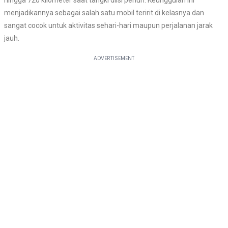
hingga 720 kilometer saat tangki diisi penuh. Keunggulan ini
menjadikannya sebagai salah satu mobil teririt di kelasnya dan
sangat cocok untuk aktivitas sehari-hari maupun perjalanan jarak
jauh.