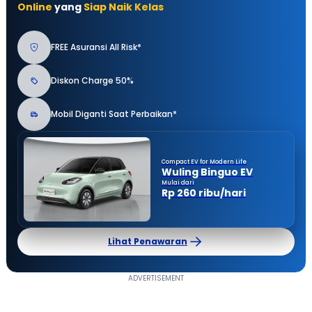
Online
yang
Siap Naik Kelas
FREE Asuransi All Risk*
Diskon Charge 50%
Mobil Diganti Saat Perbaikan*
Compact EV for Modern Life
Wuling Binguo EV
Mulai dari
Rp 260 ribu/hari
Lihat Penawaran