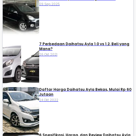
09 Sep 2025
7 Perbedaan Daihatsu Ayla 1.0 vs 1.2, Beli yang
Mana?
26 Okt 2021
Daftar Harga Daihatsu Ayla Bekas, Mulai Rp 60
Jutaan
24 Okt 2022
6 Spesifikasi, Harga, dan Review Daihatsu Ayla