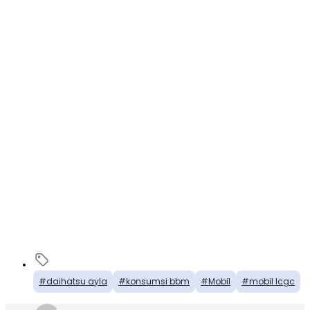
daihatsu ayla
konsumsi bbm
Mobil
mobil lcgc