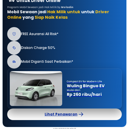
Untuk Driver Online
Program Mobil Sewaan jadi Hak Milik by
Moladin
Mobil Sewaan jadi
Hak Milik untuk
untuk
Driver
Online
yang
Siap Naik Kelas
FREE Asuransi All Risk*
Diskon Charge 50%
Mobil Diganti Saat Perbaikan*
Compact EV for Modern Life
Wuling Binguo EV
Mulai dari
Rp 260 ribu/hari
Lihat Penawaran