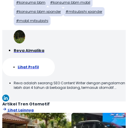
konsumsi bbm
konsumsi bbm mobil
konsumsi bbm xpander
mitsubishi xpander
mobil mitsubishi
Reva Almalika
Lihat Profil
Reva adalah seorang SEO Content Writer dengan pengalaman
lebih dari 4 tahun di berbagai bidang, termasuk otomotif.
Terbiasa membuat konten yang tidak hanya dioptimalkan
sesuai SEO Guideline untuk mesin pencari, tetapi juga
informatif, menarik, dan mudah dipahami oleh pembaca.
Artikel Tren Otomotif
Lihat Lainnya