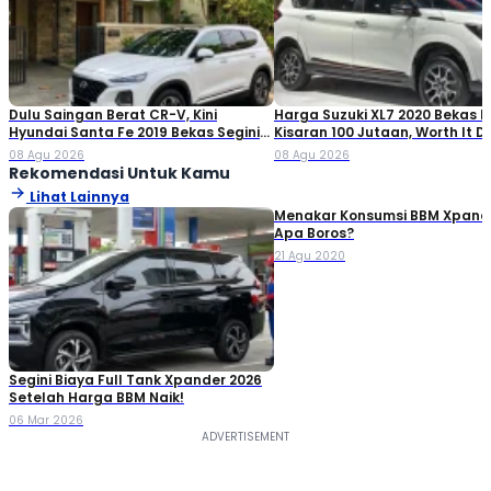
Dulu Saingan Berat CR-V, Kini
Harga Suzuki XL7 2020 Bekas Ki
Hyundai Santa Fe 2019 Bekas Segini
Kisaran 100 Jutaan, Worth It Di
Harganya
08 Agu 2026
08 Agu 2026
Rekomendasi Untuk Kamu
Lihat Lainnya
Menakar Konsumsi BBM Xpander
Apa Boros?
21 Agu 2020
Segini Biaya Full Tank Xpander 2026
Setelah Harga BBM Naik!
06 Mar 2026