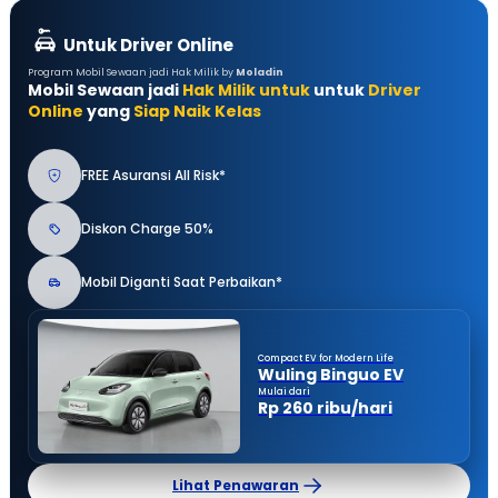
Untuk Driver Online
Program Mobil Sewaan jadi Hak Milik by
Moladin
Mobil Sewaan jadi
Hak Milik untuk
untuk
Driver
Online
yang
Siap Naik Kelas
FREE Asuransi All Risk*
Diskon Charge 50%
Mobil Diganti Saat Perbaikan*
Compact EV for Modern Life
Wuling Binguo EV
Mulai dari
Rp 260 ribu/hari
Lihat Penawaran