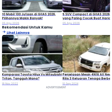
10 Mobil 100 Jutaan di GIIAS 2026,
5 SUV Compact di GIIAS 2026,
Pilihannya Makin Banyak!
yang Paling Cocok Buat Haria
05 Agu 2026
05 Agu 2026
Rekomendasi Untuk Kamu
Lihat Lainnya
Komparasi Toyota Hilux Vs Mitsubishi
Penjelasan Mesin 4N16 All New 
Triton, Tangguh Mana?
Rilis 3 Keluaran Tenaga Berbe
18 Nov 2022
10 Sep 2024