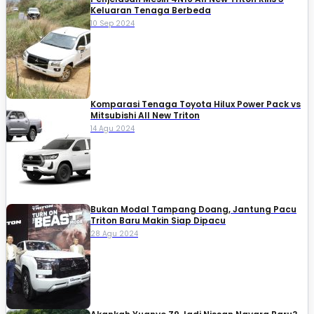
Keluaran Tenaga Berbeda
10 Sep 2024
Komparasi Tenaga Toyota Hilux Power Pack vs
Mitsubishi All New Triton
14 Agu 2024
Bukan Modal Tampang Doang, Jantung Pacu
Triton Baru Makin Siap Dipacu
28 Agu 2024