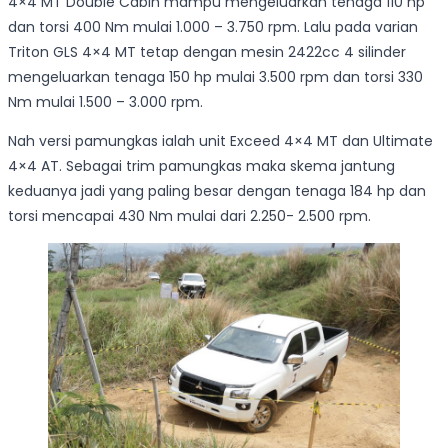
4×4 MT Double Cabin mampu mengeluarkan tenaga 110 hp
dan torsi 400 Nm mulai 1.000 – 3.750 rpm. Lalu pada varian
Triton GLS 4×4 MT tetap dengan mesin 2422cc 4 silinder
mengeluarkan tenaga 150 hp mulai 3.500 rpm dan torsi 330
Nm mulai 1.500 – 3.000 rpm.
Nah versi pamungkas ialah unit Exceed 4×4 MT dan Ultimate
4×4 AT. Sebagai trim pamungkas maka skema jantung
keduanya jadi yang paling besar dengan tenaga 184 hp dan
torsi mencapai 430 Nm mulai dari 2.250- 2.500 rpm.