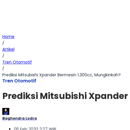
Home
/
Artikel
/
Tren Otomotif
/
Prediksi Mitsubishi Xpander Bermesin 1.300cc, Mungkinkah?
Tren Otomotif
Prediksi Mitsubishi Xpande
Baghendra Lodra
05 Feb 2020 2:27 WIB