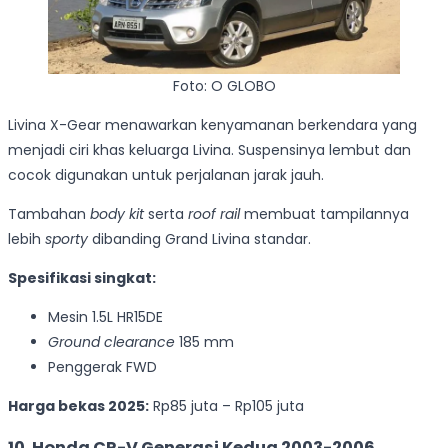
Foto: O GLOBO
Livina X-Gear menawarkan kenyamanan berkendara yang
menjadi ciri khas keluarga Livina. Suspensinya lembut dan
cocok digunakan untuk perjalanan jarak jauh.
Tambahan
body kit
serta
roof rail
membuat tampilannya
lebih
sporty
dibanding Grand Livina standar.
Spesifikasi singkat:
Mesin 1.5L HR15DE
Ground clearance
185 mm
Penggerak FWD
Harga bekas 2025:
Rp85 juta – Rp105 juta
10. Honda CR-V Generasi Kedua 2003-2006