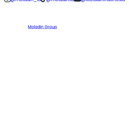
Bagian dari
Moladin Group
MENU UTAMA
Home
Cari Mobil
Pembiayaan
MoInspeksi
Artikel
MOBIL