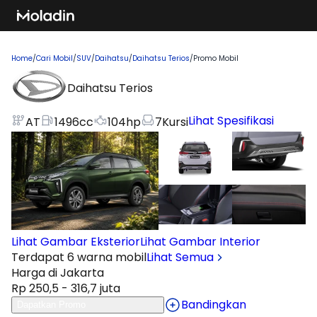
Home
/
Cari Mobil
/
SUV
/
Daihatsu
/
Daihatsu Terios
/
Promo Mobil
Daihatsu Terios
Lihat Spesifikasi
AT
1496
cc
104
hp
7
Kursi
Lihat Gambar Eksterior
Lihat Gambar Interior
Terdapat 6 warna mobil
Lihat Semua
Harga di Jakarta
Rp 250,5 - 316,7 juta
Bandingkan
Dapatkan Promo