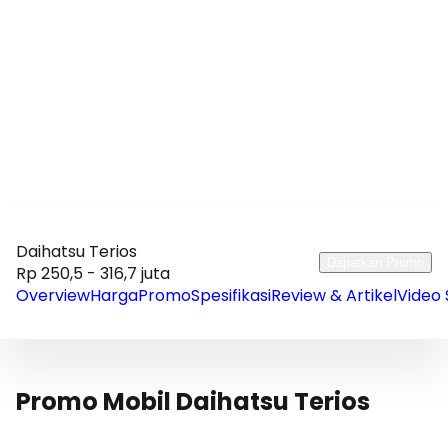
Daihatsu Terios
Dapatkan Promo
Rp 250,5 - 316,7 juta
Overview
Harga
Promo
Spesifikasi
Review & Artikel
Video 
Promo Mobil Daihatsu Terios