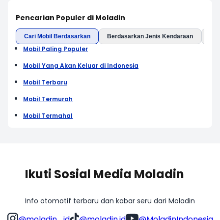
Pencarian Populer di Moladin
Cari Mobil Berdasarkan
Berdasarkan Jenis Kendaraan
Ber
Mobil Paling Populer
Mobil Yang Akan Keluar di Indonesia
Mobil Terbaru
Mobil Termurah
Mobil Termahal
Ikuti Sosial Media Moladin
Info otomotif terbaru dan kabar seru dari Moladin
@moladin_id
@moladin.id
@MoladinIndonesia