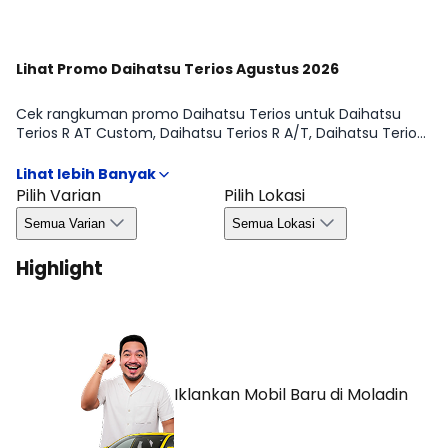
Lihat Promo Daihatsu Terios Agustus 2026
Cek rangkuman promo Daihatsu Terios untuk Daihatsu
Terios R AT Custom, Daihatsu Terios R A/T, Daihatsu Terios
R ADS MT, Daihatsu Terios R ADS AT, Daihatsu Terios R M/T
Custom, Daihatsu Terios X ADS AT, Daihatsu Terios R M/T,
Daihatsu Terios X M/T, Daihatsu Terios X A/T, Daihatsu
Pilih Varian
Pilih Lokasi
Terios X ADS MT periode Agustus 2026, supaya kamu nggak
Semua Varian
Semua Lokasi
ketinggalan info penting sebelum ambil keputusan. Mulai
dari benefit yang biasanya ditawarkan, syarat umum,
Highlight
hingga hal yang perlu kamu perhatikan seperti
ketersediaan unit dan ketentuan area, jadi proses memilih
varian terasa lebih aman dan efisien.
Iklankan Mobil Baru
di Moladin