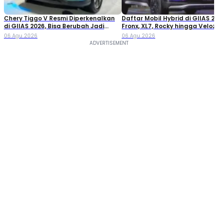
Chery Tiggo V Resmi Diperkenalkan
Daftar Mobil Hybrid di GIIAS 20
di GIIAS 2026, Bisa Berubah Jadi
Fronx, XL7, Rocky hingga Veloz!
Double Cabin
06 Agu 2026
06 Agu 2026