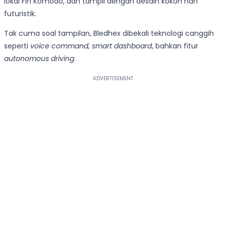
lokal Fin Komodo, dan tampil dengan desain kokoh nan
futuristik.
Tak cuma soal tampilan, Bledhex dibekali teknologi canggih
seperti
voice command, smart dashboard
, bahkan fitur
autonomous driving
.