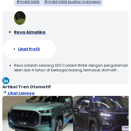
mobil listrik
mobil listrik buatan indonesia
Reva Almalika
Lihat Profil
Reva adalah seorang SEO Content Writer dengan pengalaman
lebih dari 4 tahun di berbagai bidang, termasuk otomotif.
Terbiasa membuat konten yang tidak hanya dioptimalkan
sesuai SEO Guideline untuk mesin pencari, tetapi juga
informatif, menarik, dan mudah dipahami oleh pembaca.
Artikel Tren Otomotif
Lihat Lainnya