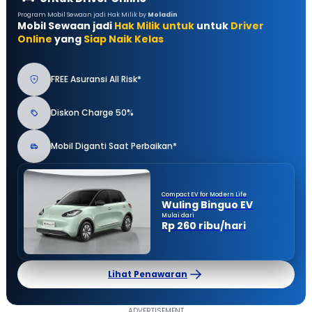
Program Mobil Sewaan jadi Hak Milik by
Moladin
Mobil Sewaan jadi
Hak Milik untuk
untuk
Driver
Online
yang
Siap Naik Kelas
FREE Asuransi All Risk*
Diskon Charge 50%
Mobil Diganti Saat Perbaikan*
Compact EV for Modern Life
Wuling Binguo EV
Mulai dari
Rp 260 ribu/hari
Lihat Penawaran