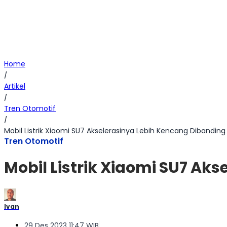
Home
/
Artikel
/
Tren Otomotif
/
Mobil Listrik Xiaomi SU7 Akselerasinya Lebih Kencang Dibandin
Tren Otomotif
Mobil Listrik Xiaomi SU7 Ak
Ivan
29 Des 2023 11:47 WIB