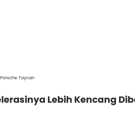
g Porsche Taycan
selerasinya Lebih Kencang D