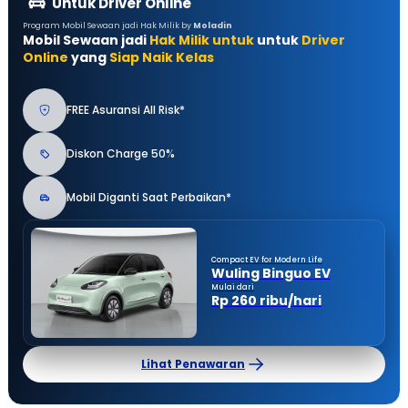
Untuk Driver Online
Program Mobil Sewaan jadi Hak Milik by
Moladin
Mobil Sewaan jadi
Hak Milik untuk
untuk
Driver
Online
yang
Siap Naik Kelas
FREE Asuransi All Risk*
Diskon Charge 50%
Mobil Diganti Saat Perbaikan*
Compact EV for Modern Life
Wuling Binguo EV
Mulai dari
Rp 260 ribu/hari
Lihat Penawaran