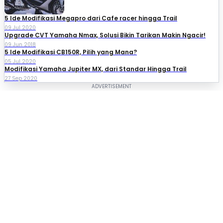
5 Ide Modifikasi Megapro dari Cafe racer hingga Trail
09 Jul 2020
Upgrade CVT Yamaha Nmax, Solusi Bikin Tarikan Makin Ngacir!
09 Jun 2018
5 Ide Modifikasi CB150R, Pilih yang Mana?
05 Jul 2020
Modifikasi Yamaha Jupiter MX, dari Standar Hingga Trail
27 Sep 2020