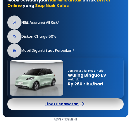
Mobil Sewaan jadi
Hak Milik untuk
untuk
Driver
Online
yang
Siap Naik Kelas
FREE Asuransi All Risk*
Diskon Charge 50%
Mobil Diganti Saat Perbaikan*
Compact EV for Modern Life
Wuling Binguo EV
Mulai dari
Rp 260 ribu/hari
Lihat Penawaran