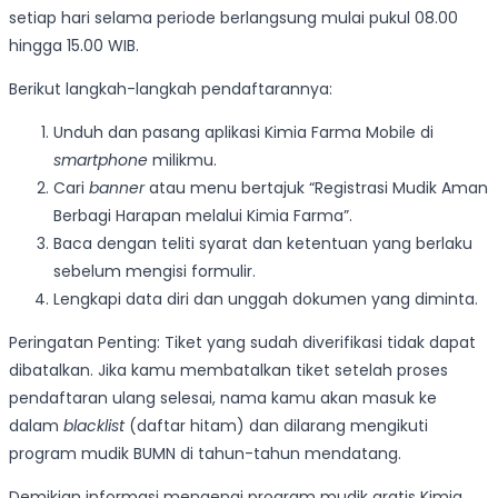
setiap hari selama periode berlangsung mulai pukul 08.00
hingga 15.00 WIB.
Berikut langkah-langkah pendaftarannya:
Unduh dan pasang aplikasi Kimia Farma Mobile di
smartphone
milikmu.
Cari
banner
atau menu bertajuk “Registrasi Mudik Aman
Berbagi Harapan melalui Kimia Farma”.
Baca dengan teliti syarat dan ketentuan yang berlaku
sebelum mengisi formulir.
Lengkapi data diri dan unggah dokumen yang diminta.
Peringatan Penting: Tiket yang sudah diverifikasi tidak dapat
dibatalkan. Jika kamu membatalkan tiket setelah proses
pendaftaran ulang selesai, nama kamu akan masuk ke
dalam
blacklist
(daftar hitam) dan dilarang mengikuti
program mudik BUMN di tahun-tahun mendatang.
Demikian informasi mengenai program mudik gratis Kimia