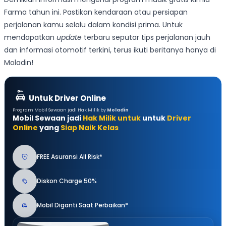
Farma tahun ini. Pastikan kendaraan atau persiapan
perjalanan kamu selalu dalam kondisi prima. Untuk
mendapatkan
update
terbaru seputar tips perjalanan jauh
dan informasi otomotif terkini, terus ikuti beritanya hanya di
Moladin!
Untuk Driver Online
Program Mobil Sewaan jadi Hak Milik by
Moladin
Mobil Sewaan jadi
Hak Milik untuk
untuk
Driver
Online
yang
Siap Naik Kelas
FREE Asuransi All Risk*
Diskon Charge 50%
Mobil Diganti Saat Perbaikan*