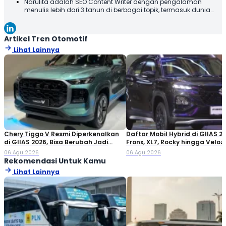
Narulita adalah SEO Content Writer dengan pengalaman
menulis lebih dari 3 tahun di berbagai topik, termasuk dunia
otomotif. Narulita senang untuk memberikan informasi yang
akurat dan mudah dipahami, demi menghadirkan manfaat
kepada para pembaca. Terima kasih telah membaca karya
Artikel Tren Otomotif
tulis saya, semoga tulisan ini bisa bermanfaat!
Lihat Lainnya
Chery Tiggo V Resmi Diperkenalkan
Daftar Mobil Hybrid di GIIAS 20
di GIIAS 2026, Bisa Berubah Jadi
Fronx, XL7, Rocky hingga Veloz!
Double Cabin
06 Agu 2026
06 Agu 2026
Rekomendasi Untuk Kamu
Lihat Lainnya