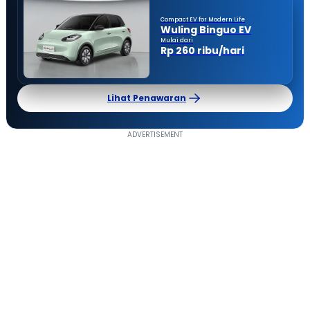
Compact EV for Modern Life
Wuling Binguo EV
Mulai dari
Rp 260 ribu/hari
Lihat Penawaran