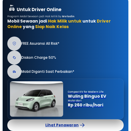
Untuk Driver Online
Program Mobil Sewaan jadi Hak Milik by
Moladin
Mobil Sewaan jadi
Hak Milik untuk
untuk
Driver
Online
yang
Siap Naik Kelas
FREE Asuransi All Risk*
Diskon Charge 50%
Mobil Diganti Saat Perbaikan*
Compact EV for Modern Life
Wuling Binguo EV
Mulai dari
Rp 260 ribu/hari
Lihat Penawaran