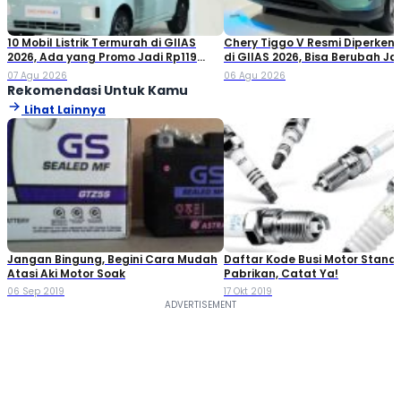
10 Mobil Listrik Termurah di GIIAS
Chery Tiggo V Resmi Diperken
2026, Ada yang Promo Jadi Rp119
di GIIAS 2026, Bisa Berubah Ja
Jutaan!
Double Cabin
07 Agu 2026
06 Agu 2026
Rekomendasi Untuk Kamu
Lihat Lainnya
Jangan Bingung, Begini Cara Mudah
Daftar Kode Busi Motor Standa
Atasi Aki Motor Soak
Pabrikan, Catat Ya!
06 Sep 2019
17 Okt 2019