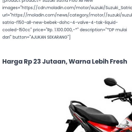
[product product="Suzuki Satria F150 All New"
images="https://cdn.moladin.com/motor/suzuki/Suzuki_Satria
url="https://moladin.com/news/category/motor//suzuki/suzu
satria-f150-all-new-bebek-dohc-4-valve-4-tak-liquid-
cooled-150cc" price="Rp. 1.100.000,-*" description="*DP mulai
dari" button="AJUKAN SEKARANG"]
Harga Rp 23 Jutaan, Warna Lebih Fresh