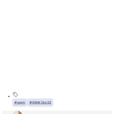
gwm
GWM Ora 03