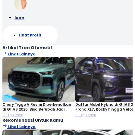
Ivan
Lihat Profil
Artikel Tren Otomotif
Lihat Lainnya
Chery Tiggo V Resmi Diperkenalkan
Daftar Mobil Hybrid di GIIAS 20
di GIIAS 2026, Bisa Berubah Jadi
Fronx, XL7, Rocky hingga Veloz!
Double Cabin
06 Agu 2026
06 Agu 2026
Rekomendasi Untuk Kamu
Lihat Lainnya