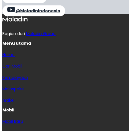
@MoladinIndonesia
Bagian dari
Moladin Group
Menu utama
Home
Cari Mobil
Pembiayaan
MoInspeksi
Artikel
Mobil
Mobil Baru