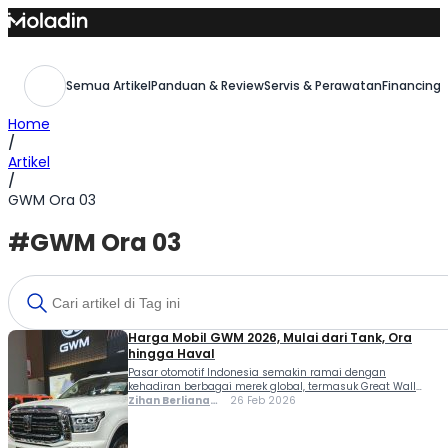
Skip
to
content
Semua Artikel
Panduan & Review
Servis & Perawatan
Financing,
Home
/
Artikel
/
GWM Ora 03
#GWM Ora 03
Harga Mobil GWM 2026, Mulai dari Tank, Ora
hingga Haval
Pasar otomotif Indonesia semakin ramai dengan
kehadiran berbagai merek global, termasuk Great Wall
Motors (GWM) yang kini agresif menghadirkan lini
Zihan Berliana
26 Feb 2026
produknya secara resmi. Melalui sub-brand andalannya
Ram Ghani
seperti Tank, Ora, dan Haval, GWM menawarkan pilihan
SUV tangguh, mobil listrik bergaya modern, mobil diesel,