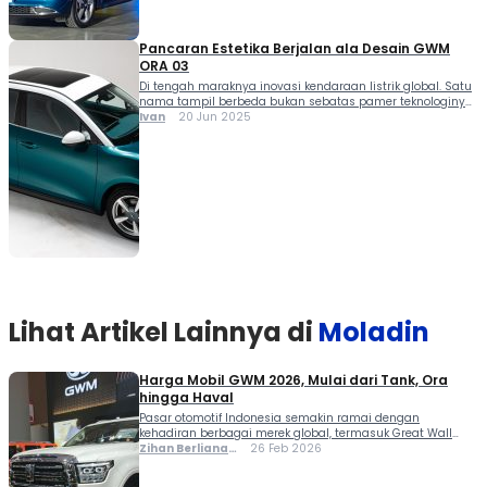
Pancaran Estetika Berjalan ala Desain GWM
ORA 03
Di tengah maraknya inovasi kendaraan listrik global. Satu
nama tampil berbeda bukan sebatas pamer teknologinya,
tetapi keberanian menyampaikan karakter desain yang
Ivan
20 Jun 2025
khas. Apalagi kalau bukan GWM ORA yang digadang siap
meluncur resmi di Indonesia. GWM ORA menawarkan
sesuatu yang lebih personal — sebuah bahasa desain
yang tidak hanya menggoda mata, tetapi juga
menyentuh sisi emosional […]
Lihat Artikel Lainnya di
Moladin
Harga Mobil GWM 2026, Mulai dari Tank, Ora
hingga Haval
Pasar otomotif Indonesia semakin ramai dengan
kehadiran berbagai merek global, termasuk Great Wall
Motors (GWM) yang kini agresif menghadirkan lini
Zihan Berliana
26 Feb 2026
produknya secara resmi. Melalui sub-brand andalannya
Ram Ghani
seperti Tank, Ora, dan Haval, GWM menawarkan pilihan