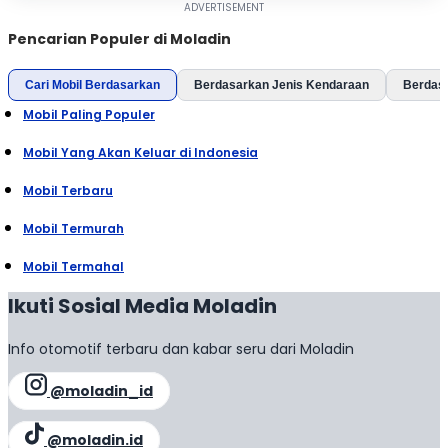
Pencarian Populer di Moladin
Cari Mobil Berdasarkan
Berdasarkan Jenis Kendaraan
Berdas
Mobil Paling Populer
Mobil Yang Akan Keluar di Indonesia
Mobil Terbaru
Mobil Termurah
Mobil Termahal
Ikuti Sosial Media Moladin
Info otomotif terbaru dan kabar seru dari Moladin
@moladin_id
@moladin.id