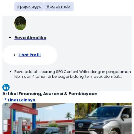
pajak agya
pajak mobil
Reva Almalika
Lihat Profil
Reva adalah seorang SEO Content Writer dengan pengalaman
lebih dari 4 tahun di berbagai bidang, termasuk otomotif.
Terbiasa membuat konten yang tidak hanya dioptimalkan
sesuai SEO Guideline untuk mesin pencari, tetapi juga
informatif, menarik, dan mudah dipahami oleh pembaca.
Artikel Financing, Asuransi & Pembiayaan
Lihat Lainnya