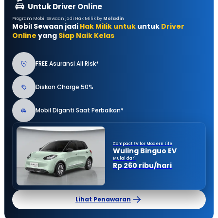
Untuk Driver Online
Program Mobil Sewaan jadi Hak Milik by
Moladin
Mobil Sewaan jadi
Hak Milik untuk
untuk
Driver
Online
yang
Siap Naik Kelas
FREE Asuransi All Risk*
Diskon Charge 50%
Mobil Diganti Saat Perbaikan*
Compact EV for Modern Life
Wuling Binguo EV
Mulai dari
Rp 260 ribu/hari
Lihat Penawaran