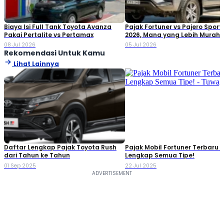
Biaya Isi Full Tank Toyota Avanza
Pajak Fortuner vs Pajero Spor
Pakai Pertalite vs Pertamax
2026, Mana yang Lebih Murah?
Perbandingan Lengkapnya
08 Jul 2026
05 Jul 2026
Rekomendasi Untuk Kamu
Lihat Lainnya
Daftar Lengkap Pajak Toyota Rush
Pajak Mobil Fortuner Terbaru 
dari Tahun ke Tahun
Lengkap Semua Tipe!
01 Sep 2025
22 Jul 2025