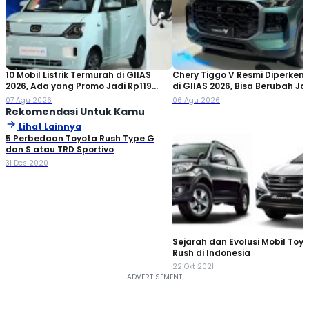
10 Mobil Listrik Termurah di GIIAS
Chery Tiggo V Resmi Diperken
2026, Ada yang Promo Jadi Rp119
di GIIAS 2026, Bisa Berubah Ja
Jutaan!
Double Cabin
07 Agu 2026
06 Agu 2026
Rekomendasi Untuk Kamu
Lihat Lainnya
5 Perbedaan Toyota Rush Type G
dan S atau TRD Sportivo
31 Des 2020
Sejarah dan Evolusi Mobil Toy
Rush di Indonesia
22 Okt 2021