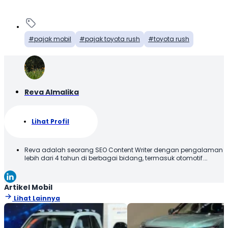
pajak mobil
pajak toyota rush
toyota rush
Reva Almalika
Lihat Profil
Reva adalah seorang SEO Content Writer dengan pengalaman
lebih dari 4 tahun di berbagai bidang, termasuk otomotif.
Terbiasa membuat konten yang tidak hanya dioptimalkan
sesuai SEO Guideline untuk mesin pencari, tetapi juga
informatif, menarik, dan mudah dipahami oleh pembaca.
Artikel Mobil
Lihat Lainnya