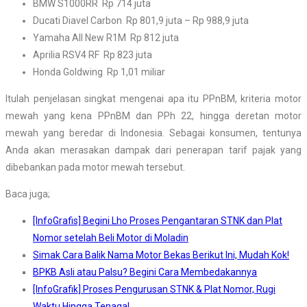
BMW S1000RR Rp 714 juta
Ducati Diavel Carbon Rp 801,9 juta – Rp 988,9 juta
Yamaha All New R1M Rp 812 juta
Aprilia RSV4 RF Rp 823 juta
Honda Goldwing Rp 1,01 miliar
Itulah penjelasan singkat mengenai apa itu PPnBM, kriteria motor
mewah yang kena PPnBM dan PPh 22, hingga deretan motor
mewah yang beredar di Indonesia. Sebagai konsumen, tentunya
Anda akan merasakan dampak dari penerapan tarif pajak yang
dibebankan pada motor mewah tersebut.
Baca juga;
[InfoGrafis] Begini Lho Proses Pengantaran STNK dan Plat
Nomor setelah Beli Motor di Moladin
Simak Cara Balik Nama Motor Bekas Berikut Ini, Mudah Kok!
BPKB Asli atau Palsu? Begini Cara Membedakannya
[InfoGrafik] Proses Pengurusan STNK & Plat Nomor, Rugi
Waktu Hingga Tenaga!