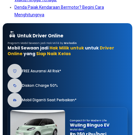
Denda Pajak Kendaraan Bermotor? Begini Cara
Menghitungnya
Untuk Driver Online
Program Mobil Sewaan jadi Hak Milik by
Moladin
Mobil Sewaan jadi
Hak Milik untuk
untuk
Driver
Online
yang
Siap Naik Kelas
FREE Asuransi All Risk*
Diskon Charge 50%
Mobil Diganti Saat Perbaikan*
Compact EV for Modern Life
Wuling Binguo EV
Mulai dari
Rp 260 ribu/hari