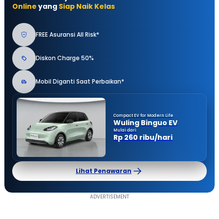
Online
yang
Siap Naik Kelas
FREE Asuransi All Risk*
Diskon Charge 50%
Mobil Diganti Saat Perbaikan*
Compact EV for Modern Life
Wuling Binguo EV
Mulai dari
Rp 260 ribu/hari
Lihat Penawaran