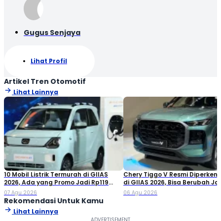
Gugus Senjaya
Lihat Profil
Artikel Tren Otomotif
Lihat Lainnya
10 Mobil Listrik Termurah di GIIAS
Chery Tiggo V Resmi Diperken
2026, Ada yang Promo Jadi Rp119
di GIIAS 2026, Bisa Berubah Ja
Jutaan!
Double Cabin
07 Agu 2026
06 Agu 2026
Rekomendasi Untuk Kamu
Lihat Lainnya