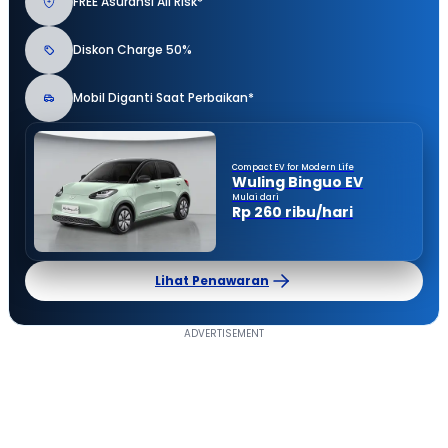
FREE Asuransi All Risk*
Diskon Charge 50%
Mobil Diganti Saat Perbaikan*
Compact EV for Modern Life
Wuling Binguo EV
Mulai dari
Rp 260 ribu/hari
Lihat Penawaran