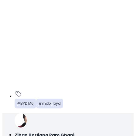
BYD M6
mobil byd
Zihan Berliana Ram Ghani