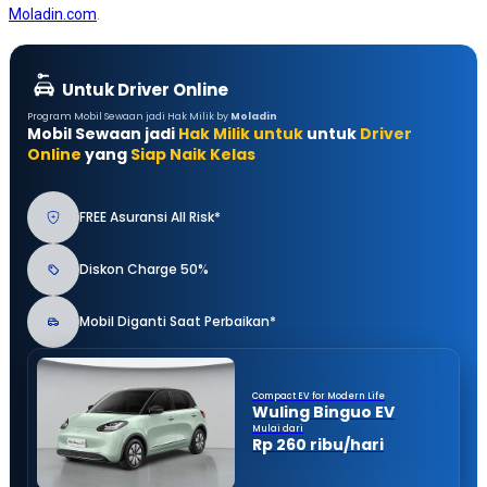
Moladin.com
.
Untuk Driver Online
Program Mobil Sewaan jadi Hak Milik by
Moladin
Mobil Sewaan jadi
Hak Milik untuk
untuk
Driver
Online
yang
Siap Naik Kelas
FREE Asuransi All Risk*
Diskon Charge 50%
Mobil Diganti Saat Perbaikan*
Compact EV for Modern Life
Wuling Binguo EV
Mulai dari
Rp 260 ribu/hari