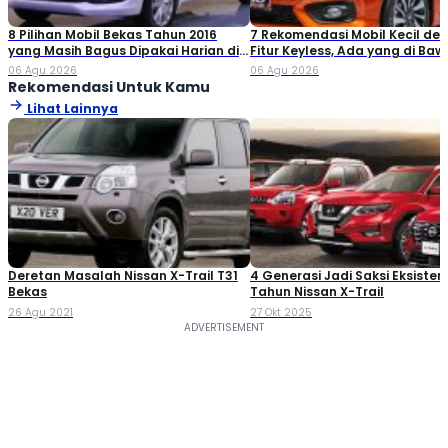
8 Pilihan Mobil Bekas Tahun 2016
7 Rekomendasi Mobil Kecil de
yang Masih Bagus Dipakai Harian di
Fitur Keyless, Ada yang di Ba
2026
Rp80 Juta!
06 Agu 2026
06 Agu 2026
Rekomendasi Untuk Kamu
Lihat Lainnya
Deretan Masalah Nissan X-Trail T31
4 Generasi Jadi Saksi Eksistens
Bekas
Tahun Nissan X-Trail
26 Agu 2021
27 Okt 2025