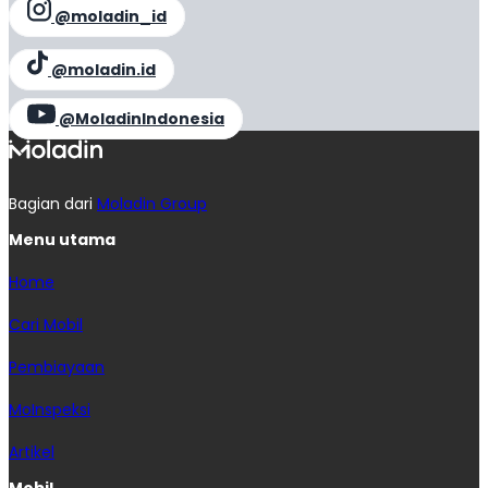
@moladin_id
@moladin.id
@MoladinIndonesia
Bagian dari
Moladin Group
Menu utama
Home
Cari Mobil
Pembiayaan
MoInspeksi
Artikel
Mobil