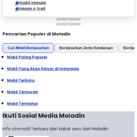
mobil nisssan
nissan x-trail
Pencarian Populer di Moladin
Cari Mobil Berdasarkan
Berdasarkan Jenis Kendaraan
Berdas
Mobil Paling Populer
Mobil Yang Akan Keluar di Indonesia
Mobil Terbaru
Mobil Termurah
Mobil Termahal
Ikuti Sosial Media Moladin
Info otomotif terbaru dan kabar seru dari Moladin