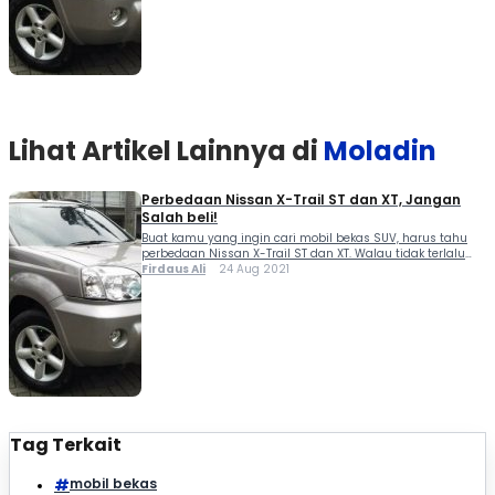
Lihat Artikel Lainnya di
Moladin
Perbedaan Nissan X-Trail ST dan XT, Jangan
Salah beli!
Buat kamu yang ingin cari mobil bekas SUV, harus tahu
perbedaan Nissan X-Trail ST dan XT. Walau tidak terlalu
signifikan, namun jangan sampai salah pilih. Nissan X-
Firdaus Ali
24 Aug 2021
Trail pertama kali mengaspal di Indonesia pada tahun
2001, saat itu Nissan X-Trail didatangkan...
Tag Terkait
mobil bekas