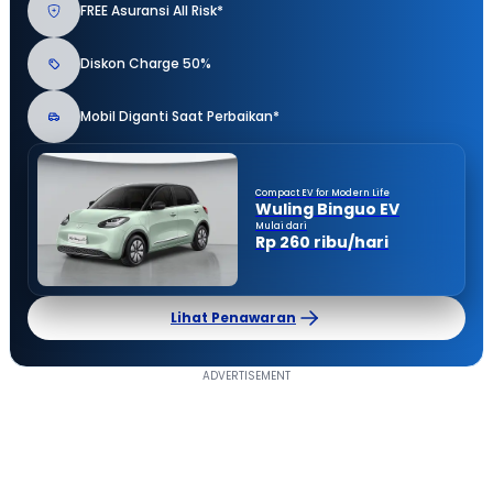
FREE Asuransi All Risk*
Diskon Charge 50%
Mobil Diganti Saat Perbaikan*
Compact EV for Modern Life
Wuling Binguo EV
Mulai dari
Rp 260 ribu/hari
Lihat Penawaran