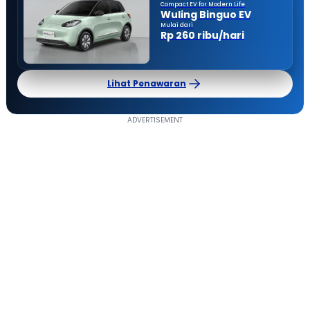
Compact EV for Modern Life
Wuling Binguo EV
Mulai dari
Rp 260 ribu/hari
Lihat Penawaran