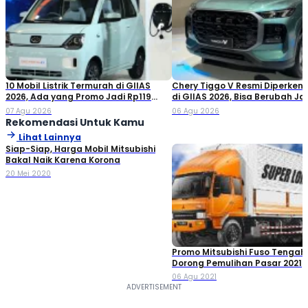
10 Mobil Listrik Termurah di GIIAS
Chery Tiggo V Resmi Diperken
2026, Ada yang Promo Jadi Rp119
di GIIAS 2026, Bisa Berubah Ja
Jutaan!
Double Cabin
07 Agu 2026
06 Agu 2026
Rekomendasi Untuk Kamu
Lihat Lainnya
Siap-Siap, Harga Mobil Mitsubishi
Bakal Naik Karena Korona
20 Mei 2020
Promo Mitsubishi Fuso Tengah
Dorong Pemulihan Pasar 2021
06 Agu 2021