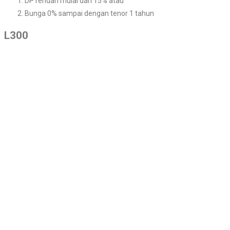
DP rendah mulai dari 15% atau
Bunga 0% sampai dengan tenor 1 tahun
L300