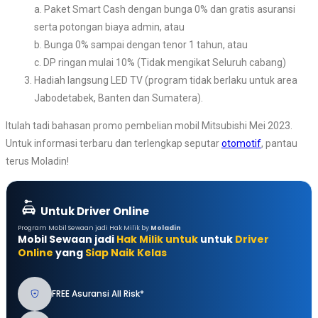
a. Paket Smart Cash dengan bunga 0% dan gratis asuransi
serta potongan biaya admin, atau
b. Bunga 0% sampai dengan tenor 1 tahun, atau
c. DP ringan mulai 10% (Tidak mengikat Seluruh cabang)
Hadiah langsung LED TV (program tidak berlaku untuk area
Jabodetabek, Banten dan Sumatera).
Itulah tadi bahasan promo pembelian mobil Mitsubishi Mei 2023.
Untuk informasi terbaru dan terlengkap seputar
otomotif
, pantau
terus Moladin!
Untuk Driver Online
Program Mobil Sewaan jadi Hak Milik by
Moladin
Mobil Sewaan jadi
Hak Milik untuk
untuk
Driver
Online
yang
Siap Naik Kelas
FREE Asuransi All Risk*