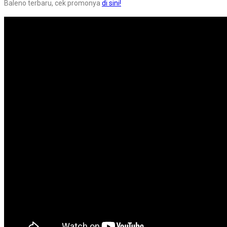
Baleno terbaru, cek promonya
di sini!