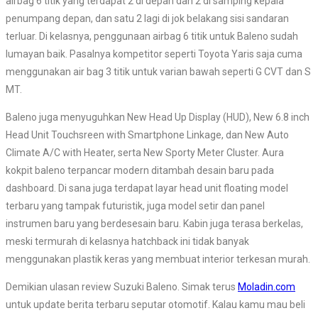
airbag 6 titik yang terdapat 2 di depan dan 2 di samping kepala
penumpang depan, dan satu 2 lagi di jok belakang sisi sandaran
terluar. Di kelasnya, penggunaan airbag 6 titik untuk Baleno sudah
lumayan baik. Pasalnya kompetitor seperti Toyota Yaris saja cuma
menggunakan air bag 3 titik untuk varian bawah seperti G CVT dan S
MT.
Baleno juga menyuguhkan New Head Up Display (HUD), New 6.8 inch
Head Unit Touchsreen with Smartphone Linkage, dan New Auto
Climate A/C with Heater, serta New Sporty Meter Cluster. Aura
kokpit baleno terpancar modern ditambah desain baru pada
dashboard. Di sana juga terdapat layar head unit floating model
terbaru yang tampak futuristik, juga model setir dan panel
instrumen baru yang berdesesain baru. Kabin juga terasa berkelas,
meski termurah di kelasnya hatchback ini tidak banyak
menggunakan plastik keras yang membuat interior terkesan murah.
Demikian ulasan review Suzuki Baleno. Simak terus
Moladin.com
untuk update berita terbaru seputar otomotif. Kalau kamu mau beli