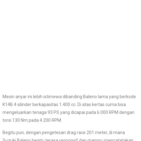
Mesin anyar ini lebih istimewa dibanding Baleno lama yang berkode
K14B 4 silinder berkapasitas 1.400 cc. Di atas kertas cuma bisa
mengeluarkan tenaga 93 PS yang dicapai pada 6.000 RPM dengan
torsi 130 Nm pada 4.200 RPM.
Begitu pun, dengan pengetesan drag race 201 meter, di mana
Suzuki Baleno begitu terasa responsif dan mampu mencatatakan