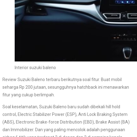
Interior suzuki baleno
Review Suzuki Baleno terbaru berikutnya soal fitur. Buat mobil
seharga Rp 200 jutaan, sesungguhnya hatchback ini menawarkan
fitur yang cukup berlimpah.
Soal keselamatan, Suzuki Baleno baru sudah dibekali hill hold
control, Electric Stabilizer Power (ESP), Anti Lock Braking System
(ABS), Electronic Brake-force Distribution (EBD), Brake Assist (BA)
dan Immobilizer. Dan yang paling mencolok adalah penggunaan