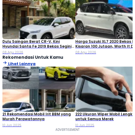
Dulu Saingan Berat CR-V, Kini
Harga Suzuki XL7 2020 Bekas Ki
Hyundai Santa Fe 2019 Bekas Segini
Kisaran 100 Jutaan, Worth It Di
Harganya
08 Agu 2026
08 Agu 2026
Rekomendasi Untuk Kamu
Lihat Lainnya
21 Rekomendasi Mobil Irit BBM yang
222 Ukuran Wiper Mobil Lengk
Murah Perawatannya
untuk Semua Merek
10 Jun 2025
10 Jun 2025