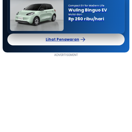
Compact EV for Modern Life
Wuling Binguo EV
Mulai dari
Rp 260 ribu/hari
Lihat Penawaran