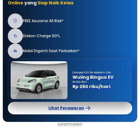
Online
yang
Siap Naik Kelas
FREE Asuransi All Risk*
Diskon Charge 50%
Mobil Diganti Saat Perbaikan*
Compact EV for Modern Life
Wuling Binguo EV
Mulai dari
Rp 260 ribu/hari
Lihat Penawaran