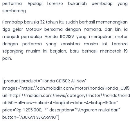
performa. Apalagi Lorenzo bukanlah pembalap yang
sembarang.
Pembalap berusia 32 tahun itu sudah berhasil memenangkan
tiga gelar MotoGP bersama dengan Yamaha, dan kini ia
menjadi pembalap Honda RC213V yang merupakan motor
dengan performa yang konsisten musim ini. Lorenzo
sepanjang musim ini berjalan, baru berhasil mencetak 19
poin.
[product product="Honda CB150R All New"
images="https://cdn.moladin.com/motor/honda/Honda_CB150
url=https://moladin.com/news/category/motor//honda/hon
cb150r-all-new-naked-4-langkah-dohc-4-katup-150cc"
price="Rp. 1.295.000,-*" description="*Angsuran mulai dari"
button="AJUKAN SEKARANG"]