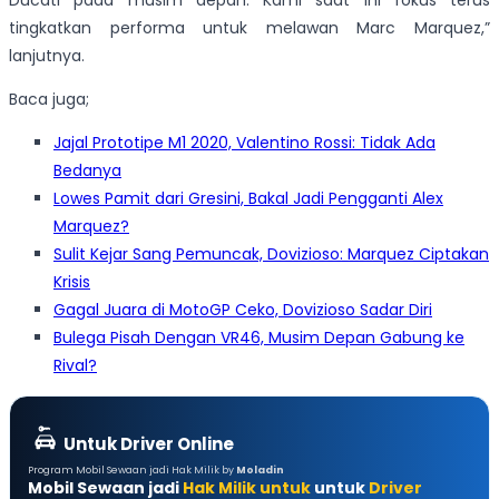
Ducati pada musim depan. Kami saat ini fokus terus
tingkatkan performa untuk melawan Marc Marquez,”
lanjutnya.
Baca juga;
Jajal Prototipe M1 2020, Valentino Rossi: Tidak Ada
Bedanya
Lowes Pamit dari Gresini, Bakal Jadi Pengganti Alex
Marquez?
Sulit Kejar Sang Pemuncak, Dovizioso: Marquez Ciptakan
Krisis
Gagal Juara di MotoGP Ceko, Dovizioso Sadar Diri
Bulega Pisah Dengan VR46, Musim Depan Gabung ke
Rival?
Untuk Driver Online
Program Mobil Sewaan jadi Hak Milik by
Moladin
Mobil Sewaan jadi
Hak Milik untuk
untuk
Driver