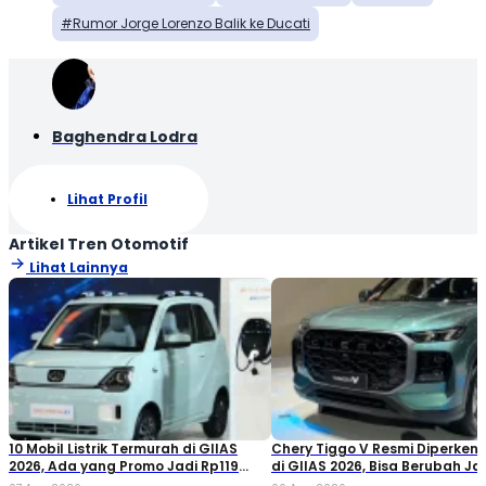
Rumor Jorge Lorenzo Balik ke Ducati
Baghendra Lodra
Lihat Profil
Artikel Tren Otomotif
Lihat Lainnya
10 Mobil Listrik Termurah di GIIAS
Chery Tiggo V Resmi Diperken
2026, Ada yang Promo Jadi Rp119
di GIIAS 2026, Bisa Berubah Ja
Jutaan!
Double Cabin