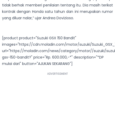
tidak berhak memberi penilaian tentang itu. Dia masih terikat
kontrak dengan Honda satu tahun dan ini merupakan rumor
yang diluar nalar,” ujar Andrea Dovizioso.
[product product="Suzuki GSX 150 Bandit"
images="https://cdn.moladin.com/motor/suzuki/Suzuki_GSX_1
url="https://moladin.com/news/category/motor//suzuki/suzu
gsx-150-bandit?" price="Rp. 600.000,-*" description="*DP
mulai dari" button="AJUKAN SEKARANG"]