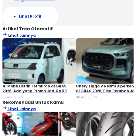
Lihat Profil
Artikel Tren Otomotif
Lihat Lainnya
10 Mobil Listrik Termurah di GIIAS
Chery Tiggo V Resmi Diperken
2026, Ada yang Promo Jadi Rp119
di GIIAS 2026, Bisa Berubah Ja
Jutaan!
Double Cabin
07 Agu 2026
06 Agu 2026
Rekomendasi Untuk Kamu
Lihat Lainnya